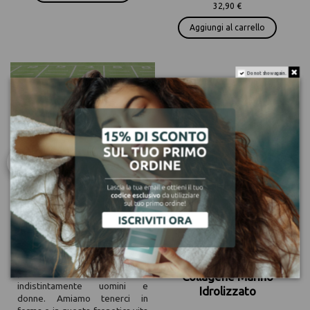
32,90 €
Aggiungi al carrello
Do not show again.
Sport e salvia?! Addio
cattivi odori!
Ami fare sport tutti i giorni, ma
ahimè i tuoi capelli appaiono
sempre sporchi? Non
preoccuparti questo è un
Olio
problema comune che colpisce
Collagene Marino
indistintamente uomini e
Idrolizzato
donne. Amiamo tenerci in