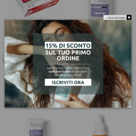
Do not show again.
Hair Beauty Routine
Shampoo Antigiallo
Rituale Energizzante
Effetto Argento
colore in 3 step
21,90 €
65,90 €
Aggiungi al carrello
Aggiungi al carrello